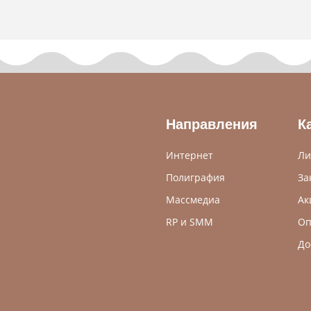
Направления
К
Интернет
Ли
Полиграфия
За
Массмедиа
Ак
RP и SMM
Оп
До